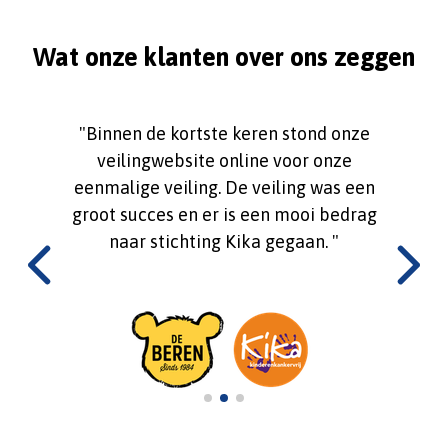
Wat onze klanten over ons zeggen
ilen we
"Binnen de kortste keren stond onze
"Op e
"
veilingwebsite online voor onze
verkop
eenmalige veiling. De veiling was een
vei
Vorige testimonial
Vol
groot succes en er is een mooi bedrag
Auct
naar stichting Kika gegaan. "
voorraa