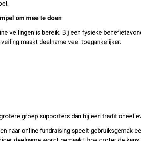
oel.
rempel om mee te doen
e veilingen is bereik. Bij een fysieke benefietavond
 veiling maakt deelname veel toegankelijker.
 grotere groep supporters dan bij een traditioneel 
n naar online fundraising speelt gebruiksgemak een
iger deelname wordt gemaakt, hoe groter de kans