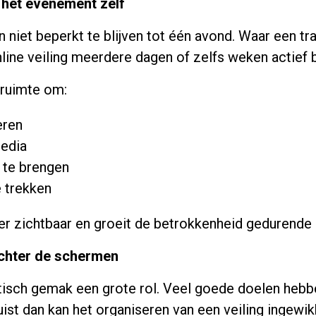
 het evenement zelf
n niet beperkt te blijven tot één avond. Waar een t
nline veiling meerdere dagen of zelfs weken actief b
 ruimte om:
eren
media
 te brengen
 trekken
r zichtbaar en groeit de betrokkenheid gedurende d
achter de schermen
isch gemak een grote rol. Veel goede doelen hebben
ist dan kan het organiseren van een veiling ingewik