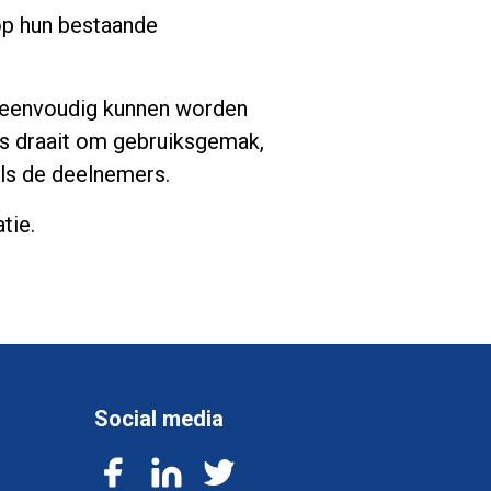
op hun bestaande
n eenvoudig kunnen worden
es draait om gebruiksgemak,
als de deelnemers.
tie.
Social media
Facebook
LinkedIn
Twitter